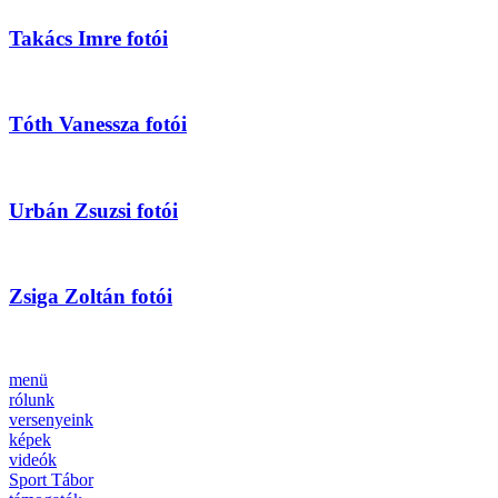
Takács Imre fotói
Tóth Vanessza fotói
Urbán Zsuzsi fotói
Zsiga Zoltán fotói
menü
rólunk
versenyeink
képek
videók
Sport Tábor